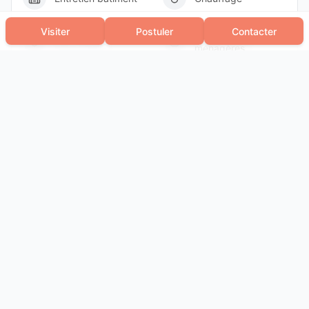
Visiter
Postuler
Contacter
Taxe ordures
Eau chaude
ménagères
Forfait de charges sans régularisation
Relevés techniques
Diagnostic de performance énergétique :
Non soumis au
DPE
Production eau chaude
Collectif
Production chauffage
Collectif