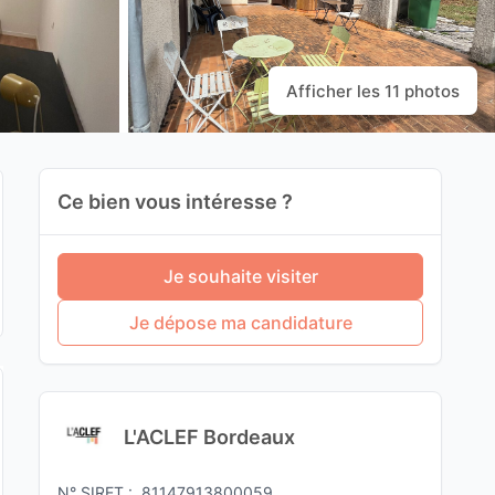
Afficher les 11 photos
Ce bien vous intéresse ?
Je souhaite visiter
Je dépose ma candidature
L'ACLEF Bordeaux
N° SIRET :
81147913800059