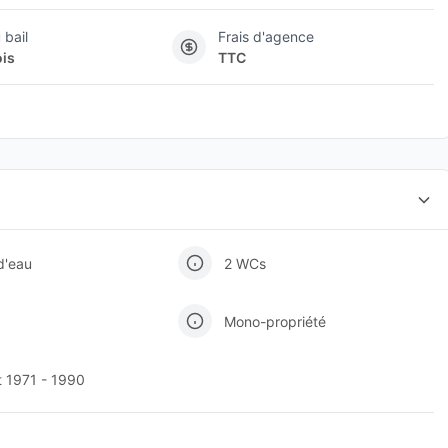
 bail
Frais d'agence
ois
TTC
 d'eau
2 WCs
Mono-propriété
t 1971 - 1990