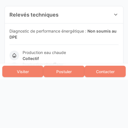
Relevés techniques
Diagnostic de performance énergétique :
Non soumis au
DPE
Production eau chaude
Collectif
Production chauffage
Collectif
Visiter
Postuler
Contacter
Les informations sur les risques auxquels ce bien est
exposé sont disponibles sur le site Géorisques :
www.georisques.gouv.fr