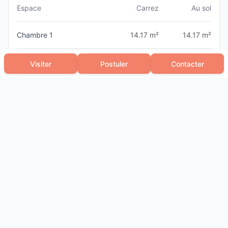
Espace
Carrez
Au sol
Chambre 1
14.17 m²
14.17 m²
Chambre 2
11.8 m²
11.8 m²
Visiter
Postuler
Contacter
Chambre 3
10.8 m²
10.8 m²
Total
36.77 m²
36.77 m²
L'ACLEF Bordeaux
N° SIRET :
81147913800059
Voir les autres annonces