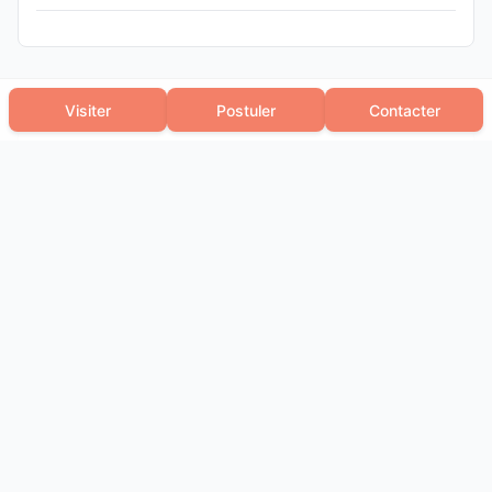
Visiter
Postuler
Contacter
L'ACLEF Bordeaux
N° SIRET :
81147913800059
Voir les autres annonces
+336 63 40 53 17
Message