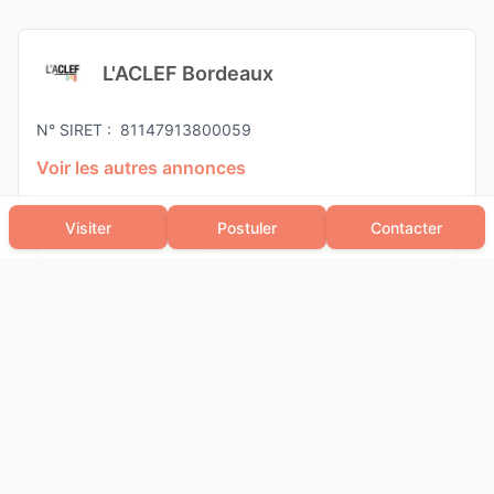
L'ACLEF Bordeaux
N° SIRET :
81147913800059
Voir les autres annonces
Visiter
Postuler
Contacter
+336 63 40 53 17
Message
Signaler cette annonce