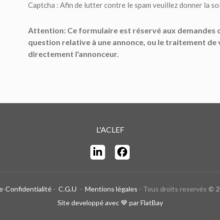
Captcha : Afin de lutter contre le spam veuillez donner la sol
Attention: Ce formulaire est réservé aux demandes c
question relative à une annonce, ou le traitement de 
directement l'annonceur.
L'ACLEF
e
-
Confidentialité
-
C.G.U
-
Mentions légales
-
Tous droits reservés
© 2
Site developpé avec 💙 par FlatBay