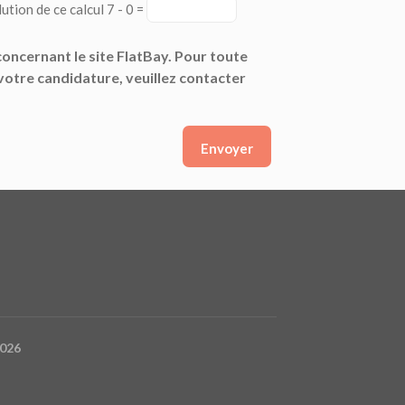
ution de ce calcul 7 - 0 =
oncernant le site FlatBay. Pour toute
votre candidature, veuillez contacter
026